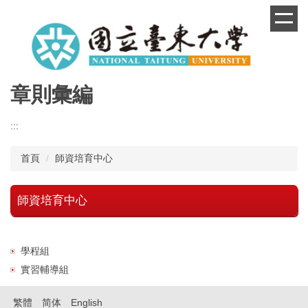
跳
到
主
要
內
容
章則彙編
區
:::
首頁
師資培育中心
師資培育中心
學程組
實習輔導組
繁體
简体
English