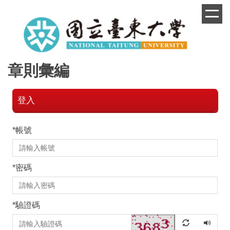
跳
到
主
要
內
容
章則彙編
區
登入
*
帳號
*
密碼
*
驗證碼